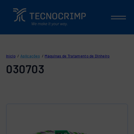
Início
/
Aplicações
/
Máquinas de Tratamento de Dinheiro
030703