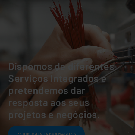
Dispomos de diferentes
Serviços Integrados e
pretendemos dar
resposta aos seus
projetos e negócios.
PEDIR MAIS INFORMAÇÕES