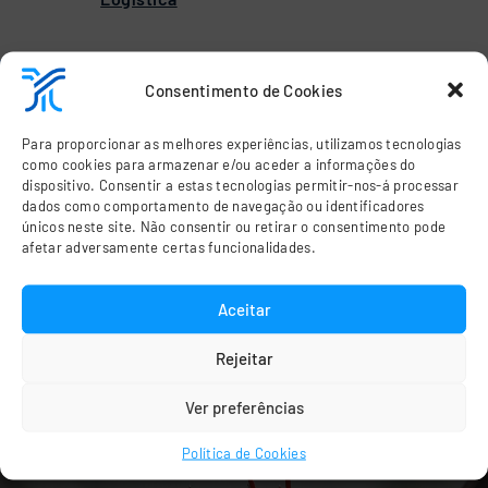
Consentimento de Cookies
Para proporcionar as melhores experiências, utilizamos tecnologias
como cookies para armazenar e/ou aceder a informações do
dispositivo. Consentir a estas tecnologias permitir-nos-á processar
dados como comportamento de navegação ou identificadores
únicos neste site. Não consentir ou retirar o consentimento pode
afetar adversamente certas funcionalidades.
“A chave do nosso sucesso
Aceitar
estará no contribuir para o
Rejeitar
êxito dos nossos clientes.”
Ver preferências
Política de Cookies