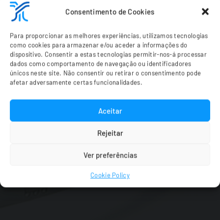
Consentimento de Cookies
Para proporcionar as melhores experiências, utilizamos tecnologias
como cookies para armazenar e/ou aceder a informações do
dispositivo. Consentir a estas tecnologias permitir-nos-á processar
dados como comportamento de navegação ou identificadores
únicos neste site. Não consentir ou retirar o consentimento pode
afetar adversamente certas funcionalidades.
Aceitar
Lighting Solutions
Rejeitar
We have different cabling solutions for
Ver preferências
lighting solutions, including: luminaires,
Cookie Policy
control systems and intelligent poles.